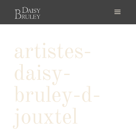
artistes-
daisy-
bruley-d-
jouxtel